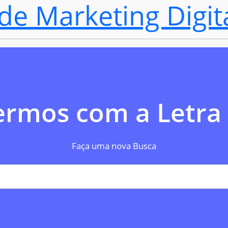
de Marketing Digit
ermos com a Letra (
Faça uma nova Busca