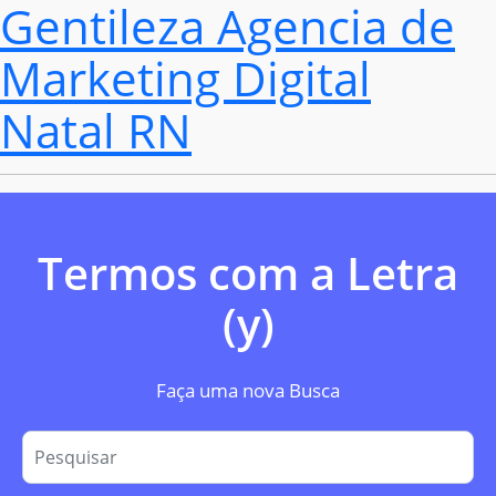
Gentileza Agencia de
Marketing Digital
Natal RN
Termos com a Letra
(y)
Faça uma nova Busca