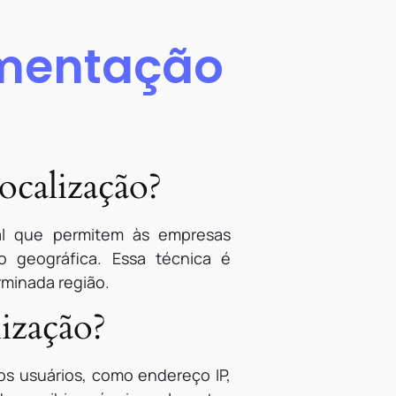
gmentação
?
calização?
tal que permitem às empresas
o geográfica. Essa técnica é
rminada região.
ização?
os usuários, como endereço IP,