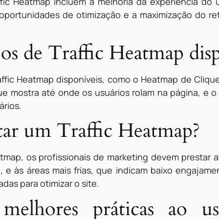
ffic Heatmap incluem a melhoria da experiência do 
 oportunidades de otimização e a maximização do r
pos de Traffic Heatmap dis
raffic Heatmap disponíveis, como o Heatmap de Cliqu
que mostra até onde os usuários rolam na página, e
rios.
ar um Traffic Heatmap?
eatmap, os profissionais de marketing devem prestar 
 e às áreas mais frias, que indicam baixo engajam
das para otimizar o site.
melhores práticas ao u