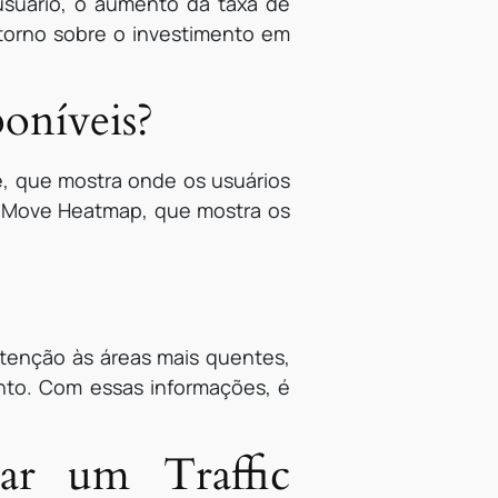
usuário, o aumento da taxa de
etorno sobre o investimento em
poníveis?
e, que mostra onde os usuários
 o Move Heatmap, que mostra os
atenção às áreas mais quentes,
ento. Com essas informações, é
sar um Traffic