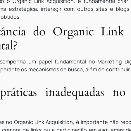
 o Organic Link Acquisition, é fundamental criar
ma estratégica, interagir com outros sites e blo
obtidos.
ância do Organic Link 
tal?
desempenha um papel fundamental no Marketing Digi
e perante os mecanismos de busca, além de contribui
práticas inadequadas no
as no Organic Link Acquisition, é importante não rec
o a compra de links ou a participação em esquemas de