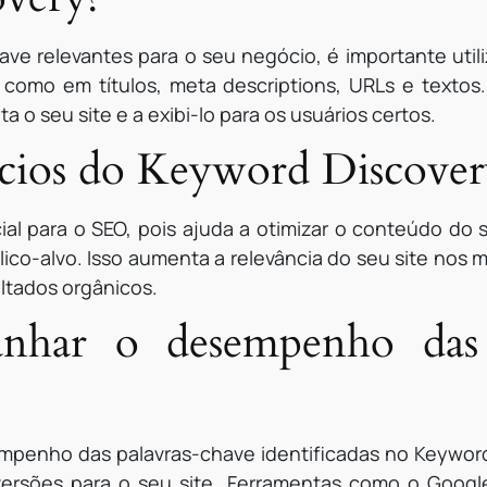
have relevantes para o seu negócio, é importante util
 como em títulos, meta descriptions, URLs e textos
a o seu site e a exibi-lo para os usuários certos.
ícios do Keyword Discove
al para o SEO, pois ajuda a otimizar o conteúdo do s
lico-alvo. Isso aumenta a relevância do seu site no
ltados orgânicos.
har o desempenho das p
mpenho das palavras-chave identificadas no Keyword D
ersões para o seu site. Ferramentas como o Googl