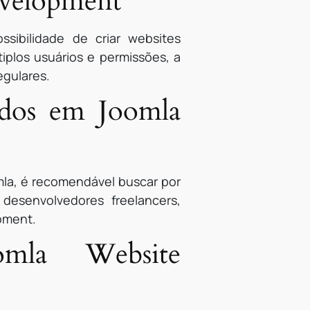
evelopment
sibilidade de criar websites
iplos usuários e permissões, a
egulares.
zados em Joomla
mla, é recomendável buscar por
 desenvolvedores freelancers,
pment.
omla Website