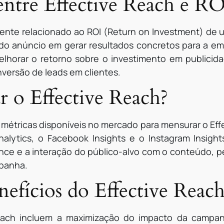
entre Effective Reach e RO
mente relacionado ao ROI (Return on Investment) de u
do anúncio em gerar resultados concretos para a em
horar o retorno sobre o investimento em publicid
ersão de leads em clientes.
 o Effective Reach?
e métricas disponíveis no mercado para mensurar o E
nalytics, o Facebook Insights e o Instagram Insigh
nce e a interação do público-alvo com o conteúdo, pe
panha.
nefícios do Effective Reac
Reach incluem a maximização do impacto da campanh