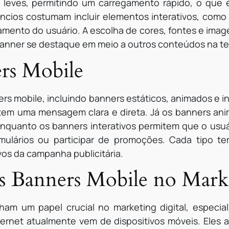
leves, permitindo um carregamento rápido, o que é 
úncios costumam incluir elementos interativos, co
amento do usuário. A escolha de cores, fontes e i
banner se destaque em meio a outros conteúdos na tel
rs Mobile
ers mobile, incluindo banners estáticos, animados e in
tem uma mensagem clara e direta. Já os banners an
enquanto os banners interativos permitem que o usuá
mulários ou participar de promoções. Cada tipo t
os da campanha publicitária.
s Banners Mobile no Marke
am um papel crucial no marketing digital, especi
ternet atualmente vem de dispositivos móveis. Eles